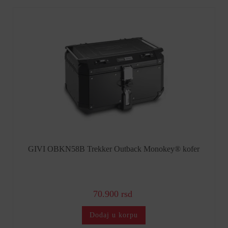
GIVI OBKN58B Trekker Outback Monokey® kofer
70.900 rsd
Dodaj u korpu