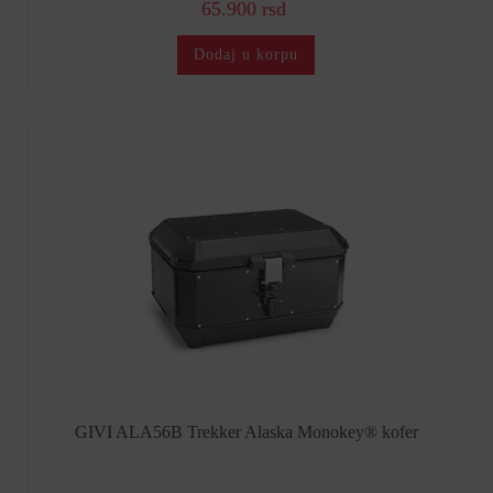
65.900 rsd
Dodaj u korpu
GIVI ALA56B Trekker Alaska Monokey® kofer