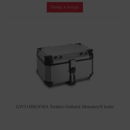
Dodaj u korpu
GIVI OBKN58A Trekker Outback Monokey® kofer