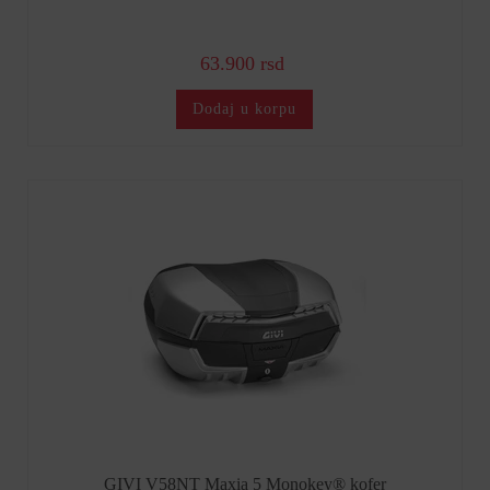
63.900 rsd
Dodaj u korpu
GIVI V58NT Maxia 5 Monokey® kofer