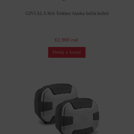
GIVI ALA36A Trekker Alaska bočni koferi
61.900 rsd
Dodaj u korpu