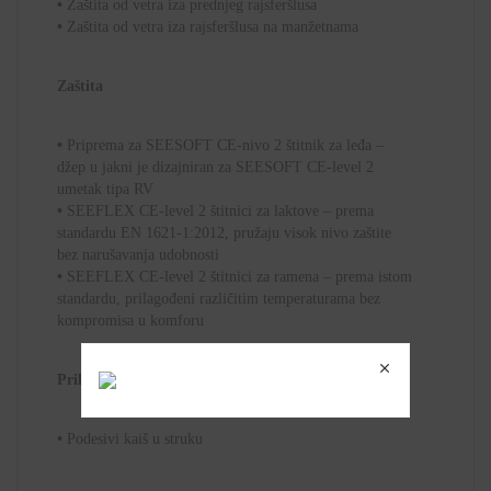
•
Zaštita od vetra iza prednjeg rajsferšlusa
•
Zaštita od vetra iza rajsferšlusa na manžetnama
Zaštita
•
Priprema za SEESOFT CE-nivo 2 štitnik za leđa –
džep u jakni je dizajniran za SEESOFT CE-level 2
umetak tipa RV
•
SEEFLEX CE-level 2 štitnici za laktove – prema
standardu EN 1621-1:2012, pružaju visok nivo zaštite
bez narušavanja udobnosti
•
SEEFLEX CE-level 2 štitnici za ramena – prema istom
standardu, prilagođeni različitim temperaturama bez
kompromisa u komforu
Prilagodljivost
•
Podesivi kaiš u struku