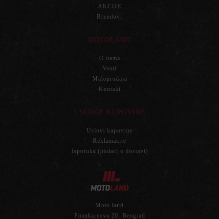
AKCIJE
Brendovi
MOTOLAND
O nama
Vesti
Maloprodaja
Kontakt
USLUGE KUPOVINE
Uslovi kupovine
Reklamacije
Isporuka (podaci o dostavi)
Moto land
Poankareova 20, Beograd