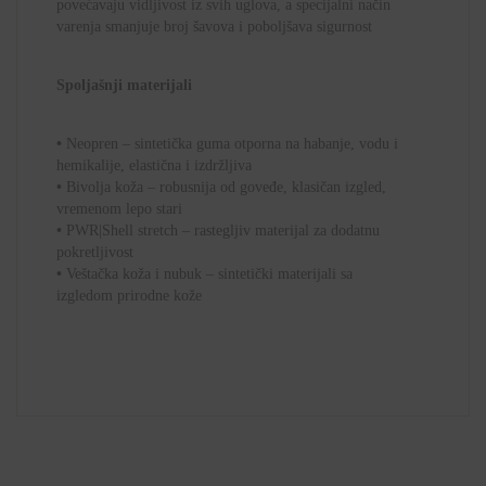
povećavaju vidljivost iz svih uglova, a specijalni način
varenja smanjuje broj šavova i poboljšava sigurnost
Spoljašnji materijali
•
Neopren – sintetička guma otporna na habanje, vodu i
hemikalije, elastična i izdržljiva
•
Bivolja koža – robusnija od goveđe, klasičan izgled,
vremenom lepo stari
•
PWR|Shell stretch – rastegljiv materijal za dodatnu
pokretljivost
•
Veštačka koža i nubuk – sintetički materijali sa
izgledom prirodne kože