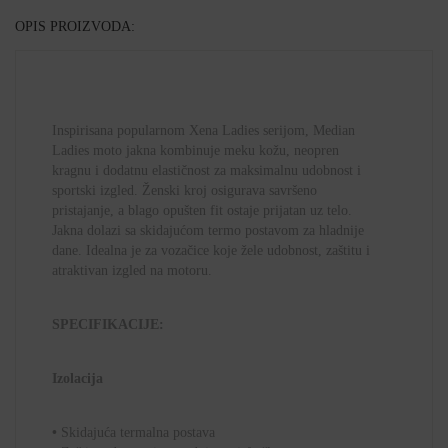
OPIS PROIZVODA:
Inspirisana popularnom Xena Ladies serijom, Median
Ladies moto jakna kombinuje meku kožu, neopren
kragnu i dodatnu elastičnost za maksimalnu udobnost i
sportski izgled. Ženski kroj osigurava savršeno
pristajanje, a blago opušten fit ostaje prijatan uz telo.
Jakna dolazi sa skidajućom termo postavom za hladnije
dane. Idealna je za vozačice koje žele udobnost, zaštitu i
atraktivan izgled na motoru.
SPECIFIKACIJE:
Izolacija
•
Skidajuća
termalna postava