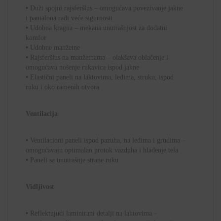
•
Duži spojni rajsferšlus – omogućava povezivanje jakne
i pantalona radi veće sigurnosti
•
Udobna kragna – mekana unutrašnjost za dodatni
komfor
•
Udobne manžetne
•
Rajsferšlus na manžetnama – olakšava oblačenje i
omogućava nošenje rukavica ispod jakne
•
Elastični
paneli na laktovima, leđima, struku, ispod
ruku i oko ramenih otvora
Ventilacija
•
Ventilacioni paneli ispod pazuha, na leđima i grudima –
omogućavaju optimalan protok vazduha i hlađenje tela
•
Paneli sa unutrašnje strane ruku
Vidljivost
•
Reflektujući laminirani detalji na laktovima –