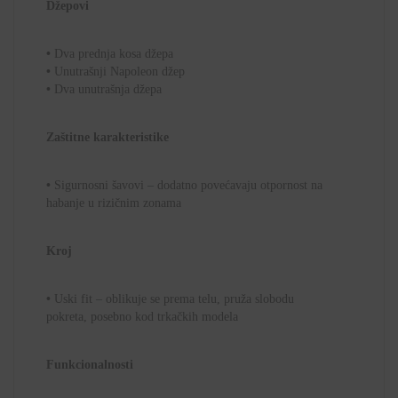
Džepovi
•
Dva prednja kosa džepa
•
Unutrašnji Napoleon džep
•
Dva unutrašnja džepa
Zaštitne karakteristike
•
Sigurnosni šavovi – dodatno povećavaju otpornost na
habanje u rizičnim zonama
Kroj
•
Uski fit
– oblikuje se prema telu, pruža slobodu
pokreta, posebno kod trkačkih modela
Funkcionalnosti