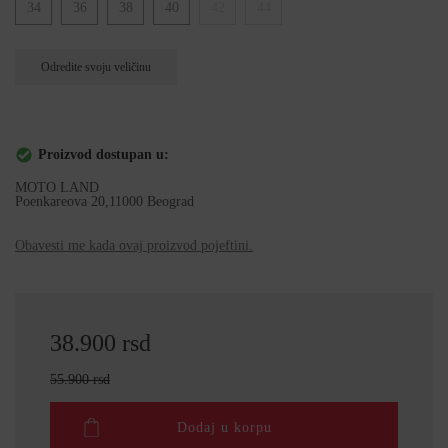
34
36
38
40
42
44
Odredite svoju veličinu
Proizvod dostupan u:
MOTO LAND
Poenkareova 20,11000 Beograd
Obavesti me kada ovaj proizvod pojeftini.
38.900 rsd
55.900 rsd
Dodaj u korpu