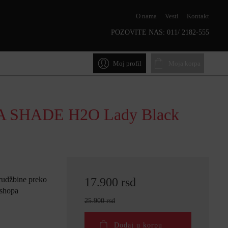
O nama
Vesti
Kontakt
POZOVITE NAS:
011/ 2182-555
Moj profil
Moja korpa
 SHADE H2O Lady Black
rudžbine preko
17.900 rsd
 shopa
25.900 rsd
Dodaj u korpu