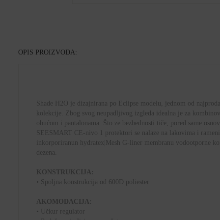
OPIS PROIZVODA:
Shade H2O je dizajnirana po Eclipse modelu, jednom od najprodava
kolekcije. Zbog svog neupadljivog izgleda idealna je za kombino
obućom i pantalonama. Što ze bezbednosti tiče, pored same osnov
SEESMART CE-nivo 1 protektori se nalaze na lakovima i ramen
inkorporiranun hydratex|Mesh G-liner membranu vodootporne kon
dezena.
KONSTRUKCIJA:
• Spoljna konstrukcija od 600D poliester
AKOMODACIJA:
• Učkur regulator