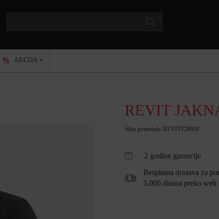
AKCIJA
REVIT JAKNA
Šifra proizvoda: REVFJT29910
2 godine garancije
Besplatna dostava za po
5.000 dinara preko web