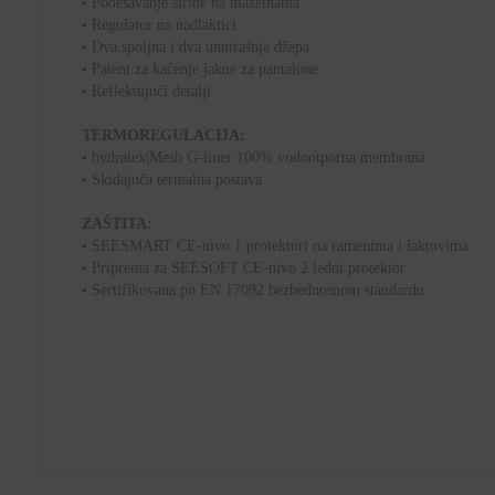
• Podešavanje širine na mažetnama
• Regulator na nadlaktici
• Dva spoljna i dva unutrašnja džepa
• Patent za kačenje jakne za pantalone
• Reflektujući detalji
TERMOREGULACIJA:
• hydratex|Mesh G-liner 100% vodootporna membrana
• Skidajuča termalna postava
ZAŠTITA:
• SEESMART CE-nivo 1 protektori na ramenima i laktovima
• Priprema za SEESOFT CE-nivo 2 leđni protektor
• Sertifikovana po EN 17092 bezbednosnom standardu