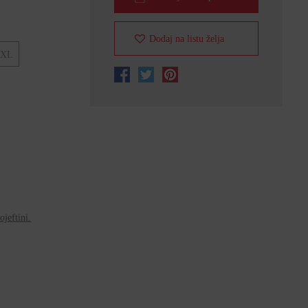
Dodaj na listu želja
XL
jeftini.