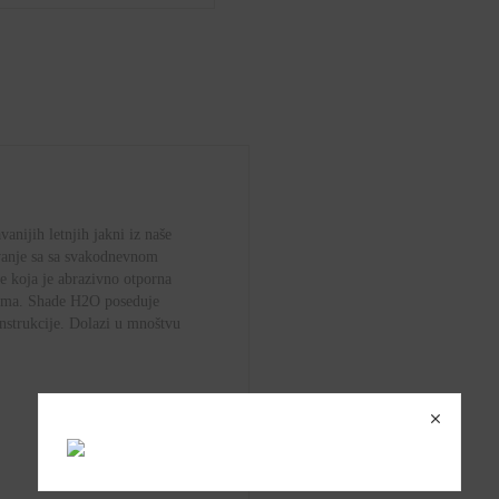
nijih letnjih jakni iz naše
vanje sa sa svakodnevnom
e koja je abrazivno otporna
ima. Shade H2O poseduje
strukcije. Dolazi u mnoštvu