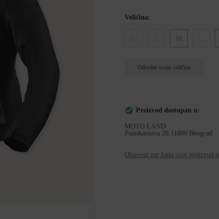
Veličina:
XS
S
M
L
Odredite svoju veličinu
Proizvod dostupan u:
MOTO LAND
Poenkareova 20,11000 Beograd
Obavesti me kada ovaj proizvod po