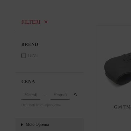
FILTERI
BREND
GIVI
CENA
Definisati željeni opseg cena
Givi TM4
Moto Oprema