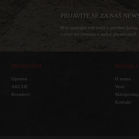
PRIJAVITE SE ZA NAŠ NEW
Prvi saznajte sve vesti o promocijama
i svim novitetima o našoj prodavnici!
PROIZVODI
MOTOLA
Oprema
O nama
AKCIJE
Vesti
Brendovi
Maloprodaj
Kontakt