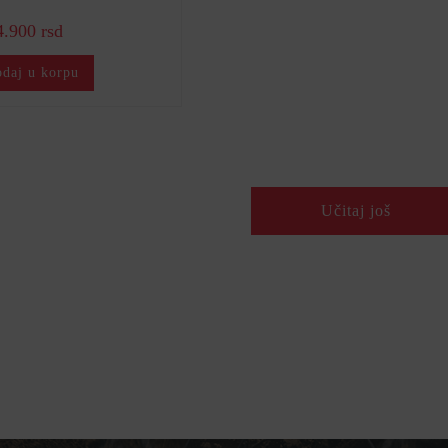
4.900 rsd
daj u korpu
Učitaj još