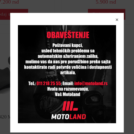
7.200 rsd
5.900 rsd
daj u korpu
Dodaj u korpu
20 Mafovi za ruke