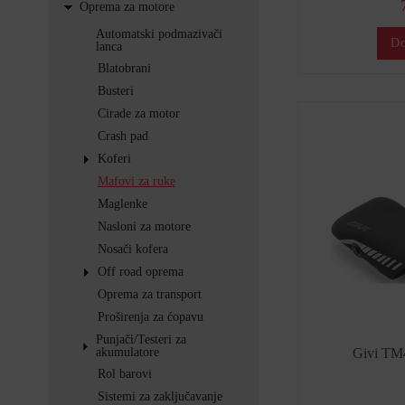
Oprema za motore
Automatski podmazivači
Do
lanca
Blatobrani
Busteri
Cirade za motor
Crash pad
Koferi
Mafovi za ruke
Maglenke
Nasloni za motore
Nosači kofera
Off road oprema
Oprema za transport
Proširenja za ćopavu
Punjači/Testeri za
akumulatore
Givi TM4
Rol barovi
Sistemi za zaključavanje