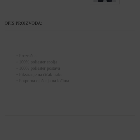
OPIS PROIZVODA:
• Prozračan
• 100% poliester spolja
• 100% poliester postava
• Fiksiranje na čičak traku
• Potporna ojačanja na leđima