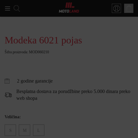
Modeka 6021 pojas
Šifra proizvoda: MOD060210
2 godine garancije
Besplatna dostava za porudžbine preko 5.000 dinara preko
web shopa
Veličina:
S
M
L