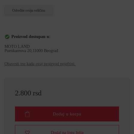
Odredite svoju veličinu
Proizvod dostupan u:
MOTO LAND
Poenkareova 20,11000 Beograd
Obavesti me kada ovaj proizvod pojeftini.
2.800 rsd
Dodaj u korpu
Dodaj na listu želja