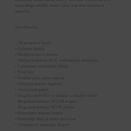
njega mogu odložiti slojevi jakne koji nisu trenutno u
upotrebi.
Specifikacija:
• 3D prozračna mreža
• Poliester ripstop
• Skidajuća termo postava
• Skidajuća hydratex®|3L vodootporna membrana
• Laminirani reflektujući detalji
• Putni kroj
• Podešavajuća zaštita laktova
• Flexisnap patenti dugmadi
• Ventilacioni paneli
• Dugački rajsferšlus za spajanje sa donjim delom
• Mogućnost kačenja SEGUR kragne
• Mogućnost kačenja NEON prsluka
• Postavljena mekana kragna
• Unutrašnji džep sa termo postavom
• Vodootporni unutrašnji džepovi