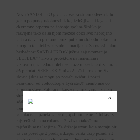
Nova SAND 4 H2O jakna će vas sa stilom odvesti bilo
gde u potpunoj udobnosti. Jaka, izdržljiva ali lagana i
ekstremno otporna na habanje spoljna školjka je
razvijena tako da sa njom možete obići svet nebrojeno
puta a da vam pri tome pruži potpunu slobodu pokreta u
mnogim tehnički zahtevnim situacijama. Za maksimalnu
bezbednost SAND 4 H2O uključuje najsavremenije
SEEFLEX™ nivo 2 protektore na ramenima i
laktovima, na leđnom delu se može u posebno dizajniran
džep dodati SEEFLEX™ nivo 2 leđni protektor. Svi
slojevi jakne se mogu po potrebi skidati i nositi
nezavisno, od vodoodbojne hydratex® membrane do
termo postave. Zatezači i kaiševi na rukavima i struku
služe za precizno podešavanje kako biste obezbedili
adekvatan fit u zavisnosti od slojeva jakne koji su
trenutno montirani. Za ventilaciju su zadužena 3
ventilaciona panela na prednjoj strani jakne, 4 luftaša za
rajsferšlusima na rukama i 2 izlazna takođe na
rajsferšluse na ledjima. Za držanje stvari koje moraju biti
uz vas poseduje 2 prednja džepa, veliki džep pozadi i 2
unutrašnja džepa, zadnji džep je dovoljne veličine da se u