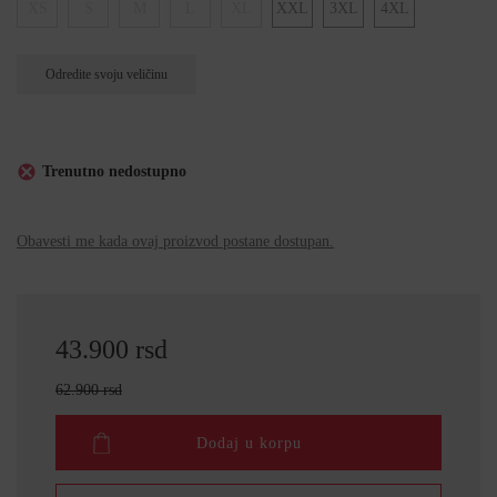
XS
S
M
L
XL
XXL
3XL
4XL
Odredite svoju veličinu
Trenutno nedostupno
Obavesti me kada ovaj proizvod postane dostupan.
43.900 rsd
62.900 rsd
Dodaj u korpu