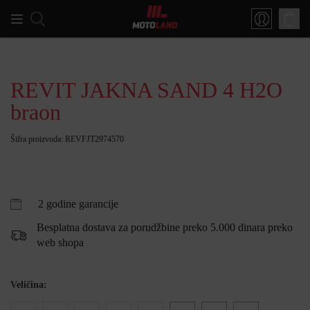
REVIT JAKNA SAND 4 H2O
braon
Šifra proizvoda: REVFJT2974570
2 godine garancije
Besplatna dostava za porudžbine preko 5.000 dinara preko
web shopa
Veličina: