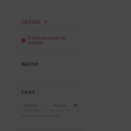
FILTERI
Prikaži proizvode na
sniženju
BREND
CENA
Definisati željeni opseg cena