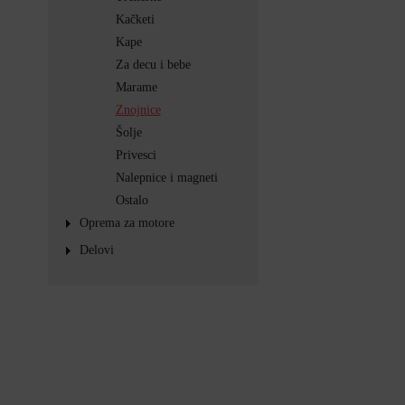
Kačketi
Kape
Za decu i bebe
Marame
Znojnice
Šolje
Privesci
Nalepnice i magneti
Ostalo
Oprema za motore
Delovi