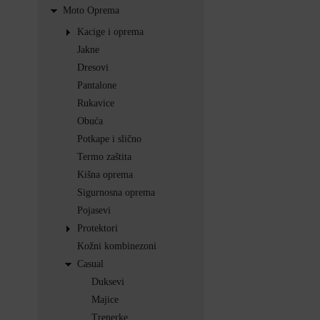
Moto Oprema
Kacige i oprema
Jakne
Dresovi
Pantalone
Rukavice
Obuća
Potkape i slično
Termo zaštita
Kišna oprema
Sigurnosna oprema
Pojasevi
Protektori
Kožni kombinezoni
Casual
Duksevi
Majice
Trenerke