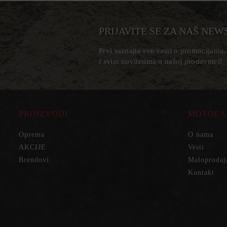
PRIJAVITE SE ZA NAŠ NEW
Prvi saznajte sve vesti o promocijama
i svim novitetima o našoj prodavnici!
PROIZVODI
MOTOLA
Oprema
O nama
AKCIJE
Vesti
Brendovi
Maloprodaj
Kontakt