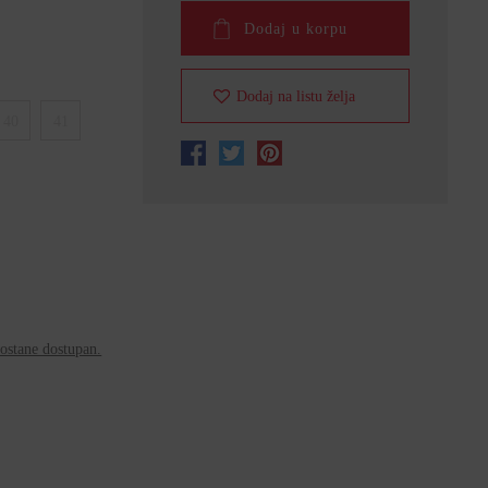
Dodaj u korpu
Dodaj na listu želja
40
41
ostane dostupan.