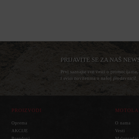
PRIJAVITE SE ZA NAŠ NEW
Prvi saznajte sve vesti o promocijama
i svim novitetima o našoj prodavnici!
PROIZVODI
MOTOLA
Oprema
O nama
AKCIJE
Vesti
Brendovi
Maloprodaj