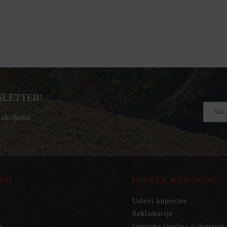
SLETTER!
, akcijama
ND
USLUGE KUPOVINE
Uslovi kupovine
Reklamacije
a
Isporuka (podaci o dostavi)