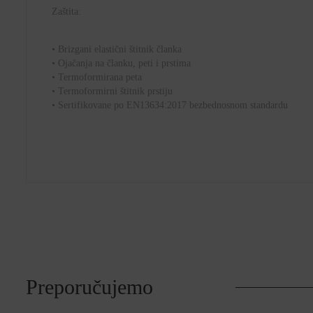
Zaštita:
• Brizgani elastični štitnik članka
• Ojačanja na članku, peti i prstima
• Termoformirana peta
• Termoformirni štitnik prstiju
• Sertifikovane po EN13634:2017 bezbednosnom standardu
Preporučujemo