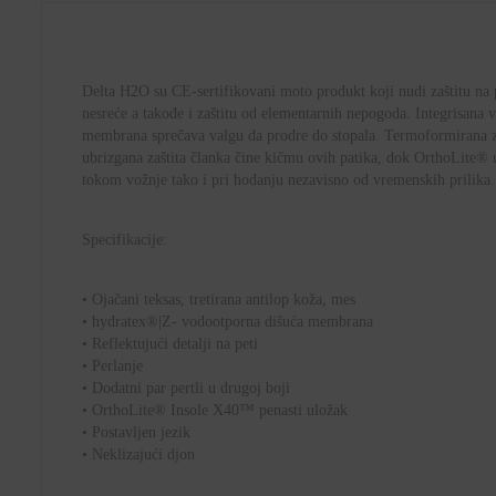
Delta H2O su CE-sertifikovani moto produkt koji nudi zaštitu na 
nesreće a takođe i zaštitu od elementarnih nepogoda. Integrisana
membrana sprečava valgu da prodre do stopala. Termoformirana zaš
ubrizgana zaštita članka čine kičmu ovih patika, dok OrthoLite®
tokom vožnje tako i pri hodanju nezavisno od vremenskih prilika.
Specifikacije:
• Ojačani teksas, tretirana antilop koža, mes
• hydratex®|Z- vodootporna dišuća membrana
• Reflektujući detalji na peti
• Perlanje
• Dodatni par pertli u drugoj boji
• OrthoLite® Insole X40™ penasti uložak
• Postavljen jezik
• Neklizajući djon