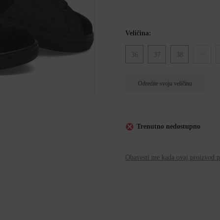
Veličina:
36
37
38
39
Odredite svoju veličinu
Trenutno nedostupno
Obavesti me kada ovaj proizvod p